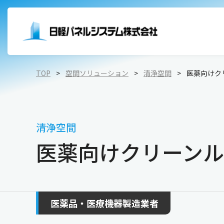
TOP
空間ソリューション
清浄空間
医薬向けク
低温空間
内装パネル
会社概要
環境への取り組み
清浄
外壁材
トップメッセージ
社会貢献への取り組み
食品加工工場
工業
清浄空間
冷蔵・冷凍倉庫
医薬
天井
ビジョン・ミッション
ガバナンスについての取り組み
医薬向けクリーンル
プレハブ冷蔵庫・冷凍庫
断熱扉（防熱扉）
拠点・グループ会社
トップコミットメント
環境試験室
内装扉
完成品・要組立品
医薬品・医療機器製造業者