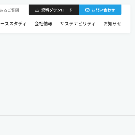
資料ダウンロード
お問い合わせ
あるご質問
ケーススタディ
会社情報
サステナビリティ
お知らせ
製品を探す
お問い合わせから施工までの流れ
特集・製品シリーズ
断熱パネルの特長・構造
新作・注目製品
日軽パネルシステムの設計力・施工力
各種認定番号一覧
BIMを使った空間設計