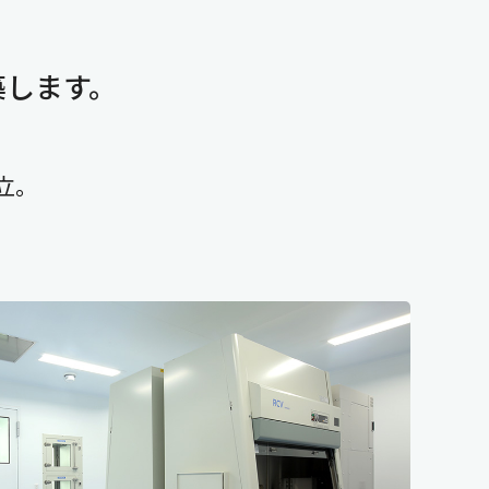
築します。
立。