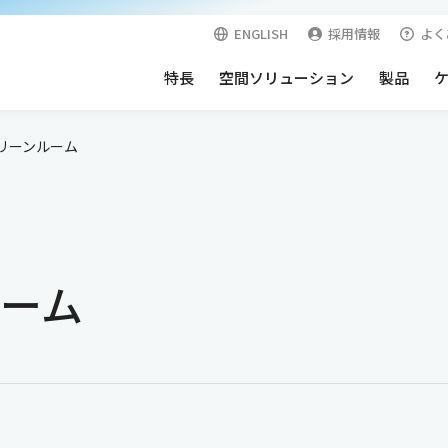
ENGLISH
採用情報
よく
特長
空間ソリューション
製品
リーンルーム
空間
快適・安心空間
表面材
オプション
向けクリーンルーム
サーバールーム
向けクリーンルーム
耐震天井
ーム
外壁