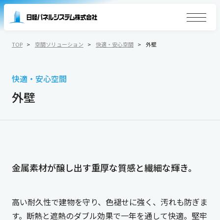
TOP
空間ソリューション
快適・安心空間
外壁
快適・安心空間
外壁
金属素材が醸し出す重厚な質感と繊細な輝き。
高い耐久性で建物を守り、色褪せに強く、汚れも防ぎま
す。
断熱と遮熱のダブル効果で一年を通して快適。堅牢