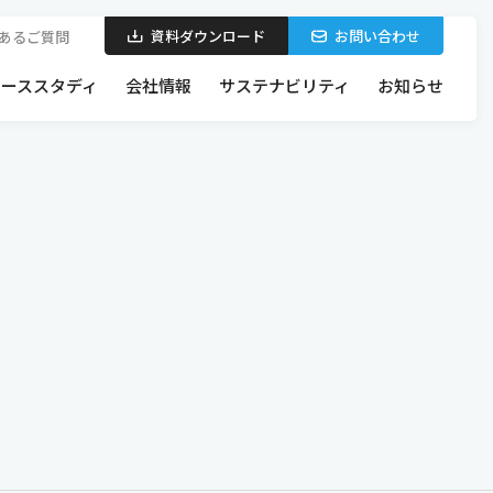
資料ダウンロード
お問い合わせ
あるご質問
ケーススタディ
会社情報
サステナビリティ
お知らせ
製品を探す
お問い合わせから施工までの流れ
特集・製品シリーズ
断熱パネルの特長・構造
新作・注目製品
日軽パネルシステムの設計力・施工力
各種認定番号一覧
BIMを使った空間設計