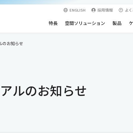
ENGLISH
採用情報
よく
特長
空間ソリューション
製品
アルのお知らせ
空間
快適・安心空間
表面材
オプション
向けクリーンルーム
サーバールーム
向けクリーンルーム
耐震天井
ーアルのお知らせ
外壁