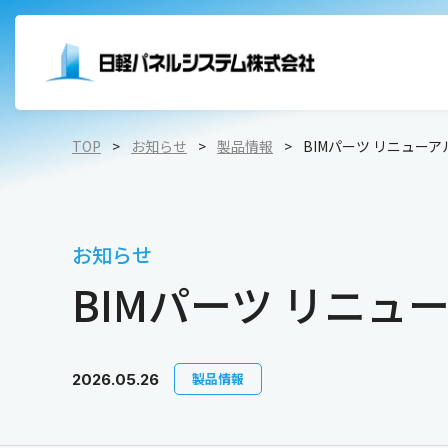
TOP
お知らせ
製品情報
BIMパーツ リニュー
低温空間
内装パネル
会社概要
環境への取り組み
清浄
外壁材
トップメッセージ
社会貢献への取り組み
食品加工工場
工業
お知らせ
冷蔵・冷凍倉庫
医薬
天井
ビジョン・ミッション
ガバナンスについての取り組み
BIMパーツ リニュ
プレハブ冷蔵庫・冷凍庫
断熱扉（防熱扉）
拠点・グループ会社
トップコミットメント
環境試験室
内装扉
製品情報
2026.05.26
完成品・要組立品