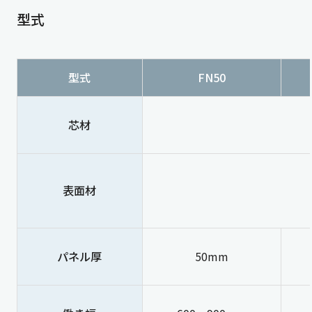
型式
型式
FN50
芯材
表面材
パネル厚
50mm