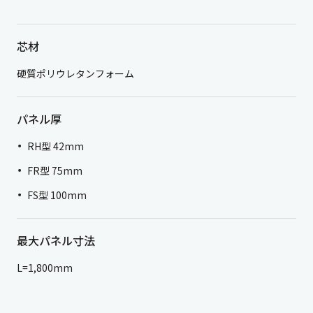
芯材
硬質ポリウレタンフォーム
パネル厚
RH型 42mm
FR型 75mm
FS型 100mm
最大パネル寸法
L=1,800mm