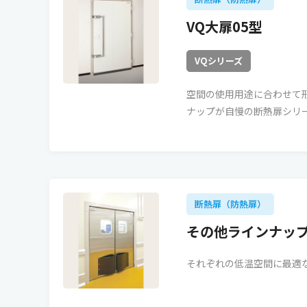
VQ大扉05型
VQシリーズ
空間の使用用途に合わせて
ナップが自慢の断熱扉シリ
断熱扉（防熱扉）
その他ラインナッ
それぞれの低温空間に最適