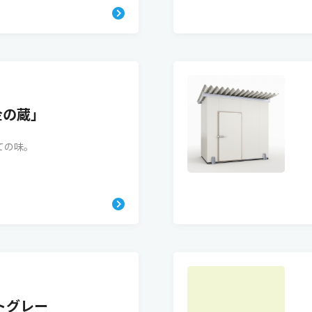
金の蔵」
ての味。
トグレー