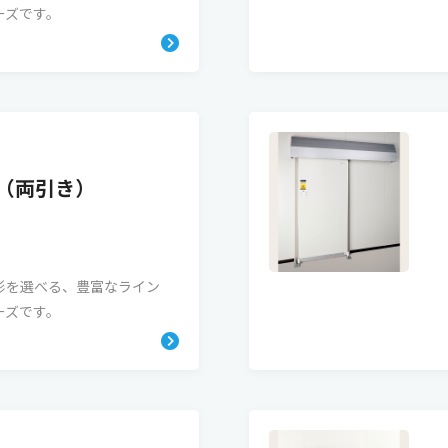
ーズです。
型（両引き）
形を選べる、豊富なライン
ーズです。