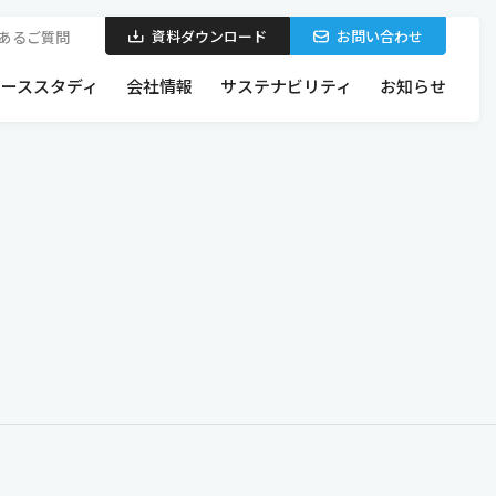
資料ダウンロード
お問い合わせ
あるご質問
ケーススタディ
会社情報
サステナビリティ
お知らせ
製品を探す
お問い合わせから施工までの流れ
特集・製品シリーズ
断熱パネルの特長・構造
新作・注目製品
日軽パネルシステムの設計力・施工力
各種認定番号一覧
BIMを使った空間設計