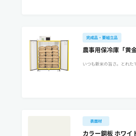
完成品・要組立品
農事用保冷庫「黄
いつも新米の旨さ。とれた
表面材
カラー鋼板 ホワイ