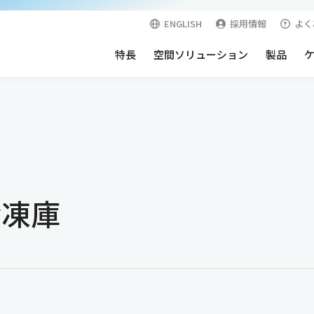
ENGLISH
採用情報
よく
特長
空間ソリューション
製品
空間
快適・安心空間
表面材
オプション
向けクリーンルーム
サーバールーム
向けクリーンルーム
耐震天井
冷凍庫
外壁