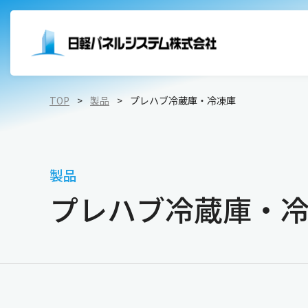
TOP
製品
プレハブ冷蔵庫・冷凍庫
低温空間
内装パネル
会社概要
環境への取り組み
清浄
外壁材
トップメッセージ
社会貢献への取り組み
食品加工工場
工業
製品
冷蔵・冷凍倉庫
医薬
天井
ビジョン・ミッション
ガバナンスについての取り組み
プレハブ冷蔵庫・
プレハブ冷蔵庫・冷凍庫
断熱扉（防熱扉）
拠点・グループ会社
トップコミットメント
環境試験室
内装扉
完成品・要組立品